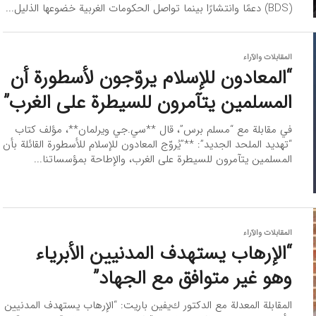
(BDS) دعمًا وانتشارًا بينما تواصل الحكومات الغربية خضوعها الذليل...
المقابلات والآراء
“المعادون للإسلام يروّجون لأسطورة أن
المسلمين يتآمرون للسيطرة على الغرب”
في مقابلة مع “مسلم برس”، قال **سي.جي ويرلمان**، مؤلف كتاب
“تهديد الملحد الجديد”: **”يُروّج المعادون للإسلام للأسطورة القائلة بأن
المسلمين يتآمرون للسيطرة على الغرب، والإطاحة بمؤسساتنا...
المقابلات والآراء
“الإرهاب يستهدف المدنيين الأبرياء
وهو غير متوافق مع الجهاد”
المقابلة المعدلة مع الدكتور كﻳﻔﻴﻦ ﺑﺎﺭﻳﺖ: “الإرهاب يستهدف المدنيين