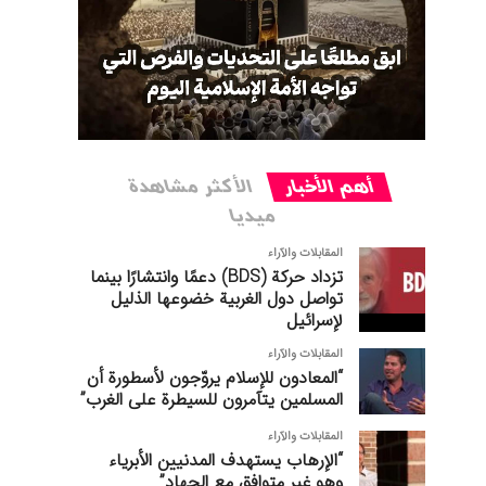
أهم الأخبار
الأکثر مشاهدة
میدیا
المقابلات والآراء
تزداد حركة (BDS) دعمًا وانتشارًا بينما
تواصل دول الغربیة خضوعها الذليل
لإسرائيل
المقابلات والآراء
“المعادون للإسلام يروّجون لأسطورة أن
المسلمين يتآمرون للسيطرة على الغرب”
المقابلات والآراء
“الإرهاب يستهدف المدنيين الأبرياء
وهو غير متوافق مع الجهاد”