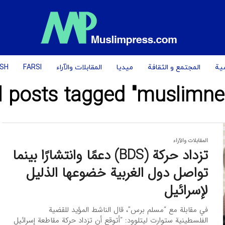
یة
المجتمع و الثقافة
میدیا
المقابلات والآراء
FARSI
ISH
l posts tagged "muslimne
المقابلات والآراء
تزداد حركة (BDS) دعمًا وانتشارًا بينما
تواصل دول الغربیة خضوعها الذليل
لإسرائيل
في مقابلة مع “مسلم برس”، قال الناشط المؤيد للقضية
الفلسطينية ستوارت ليتلوود: “أتوقع أن تزداد حركة مقاطعة إسرائيل