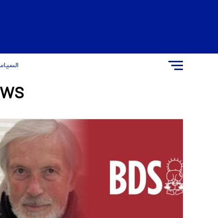
السیاس
ws"