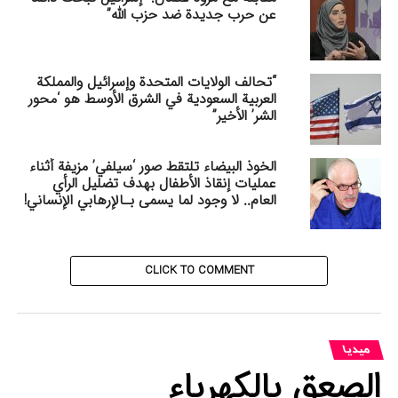
عن حرب جديدة ضد حزب الله”
“تحالف الولايات المتحدة وإسرائيل والمملكة
العربية السعودية في الشرق الأوسط هو ‘محور
الشر’ الأخير”
الخوذ البيضاء تلتقط صور ‘سيلفي’ مزيفة أثناء
عمليات إنقاذ الأطفال بهدف تضليل الرأي
العام.. لا وجود لما يسمى بـالإرهابي الإنساني!
CLICK TO COMMENT
میدیا
الصعق بالكهرباء