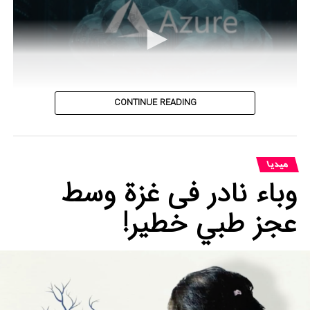
CONTINUE READING
0
seconds
of
میدیا
32
seconds
وباء نادر فى غزة وسط
عجز طبي خطير!