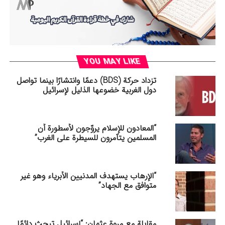
DON'T MISS
تكنولوجيا بلا أخلاق؟
YOU MAY LIKE
تزداد حركة (BDS) دعمًا وانتشارًا بينما تواصل
دول الغربیة خضوعها الذليل لإسرائيل
“المعادون للإسلام يروّجون لأسطورة أن
المسلمين يتآمرون للسيطرة على الغرب”
“الإرهاب يستهدف المدنيين الأبرياء وهو غير
متوافق مع الجهاد”
مقابلة مع مروة عثمان: “إسرائيل تبحث دائمًا