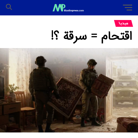
میدیا
اقتحام = سرقة ؟!