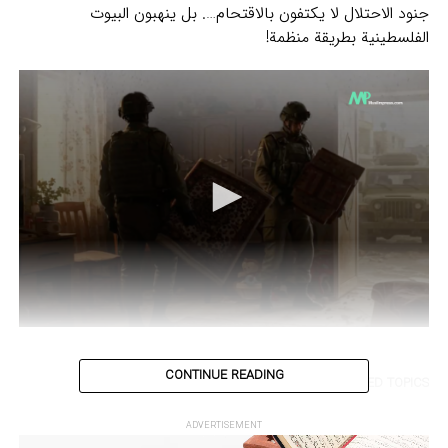
جنود الاحتلال لا يكتفون بالاقتحام…. بل ينهبون البيوت
الفلسطينية بطريقة منظمة!
0
seconds
of
CONTINUE READING
42
RELATED TOPICS:
مسلم پرس
میدیا
seconds
UP NEX
ADVERTISEMENT
لصعق بالكهرباء