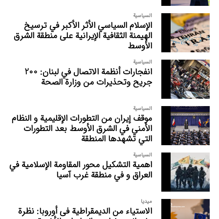
السیاسیة
الإسلام السياسي الأثر الأكبر في ترسيخ
الهيمنة الثقافية الإيرانية على منطقة الشرق
الأوسط
السیاسیة
انفجارات أنظمة الاتصال في لبنان: 200
جريح وتحذيرات من وزارة الصحة
السیاسیة
موقف إيران من التطورات الإقليمية و النظام
الأمني في الشرق الأوسط بعد التطورات
التي تشهدها المنطقة
السیاسیة
اهمیة التشکیل محور المقاومة الإسلامیة في
العراق و في منطقة غرب آسيا
میدیا
الاستیاء من الدیمقراطیة فی أوروبا: نظرة