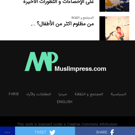
علی الإحصاءات و التطورات الأخیرة
المجتمع و الثقافة
من مظلوم اکثر من الأطفال؟ ….
السیاسیة
المجتمع و الثقافة
میدیا
المقابلات والآراء
FARSI
ENGLISH
This work is licensed under a Creative Commons Attribution-
NonCommercial-NoDerivatives 4.0 International License
TWEET
SHARE