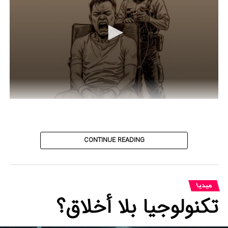
0
seconds
of
35
seconds
CONTINUE READING
میدیا
تكنولوجيا بلا أخلاق؟