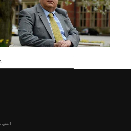
S
السیا