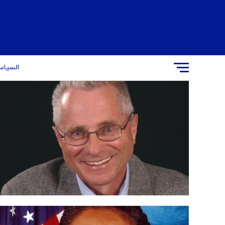
السیاس