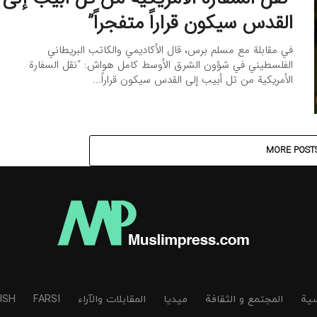
القدس سيكون قراراً متفجراً”
في مقابلة مع مسلم برس، قال الأكاديمي والكاتب البريطاني
الفلسطيني في شؤون الشرق الأوسط كامل هواش: “نقل السفارة
الأمريكية من تل أبيب إلى القدس سيكون قراراً...
MORE POST
سیة
المجتمع و الثقافة
میدیا
المقابلات والآراء
FARSI
ISH