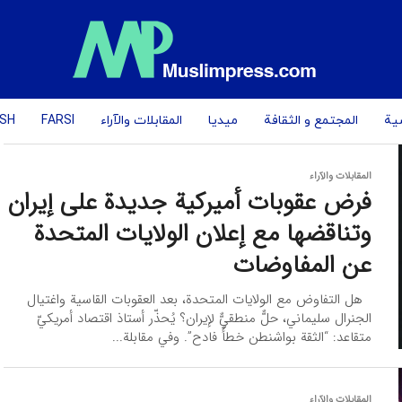
یة
المجتمع و الثقافة
میدیا
المقابلات والآراء
FARSI
ISH
المقابلات والآراء
فرض عقوبات أميركية جديدة على إيران
وتناقضها مع إعلان الولايات المتحدة
عن المفاوضات
هل التفاوض مع الولايات المتحدة، بعد العقوبات القاسية واغتيال
الجنرال سليماني، حلٌّ منطقيٌّ لإيران؟ يُحذّر أستاذ اقتصاد أمريكيّ
متقاعد: “الثقة بواشنطن خطأٌ فادح”. وفي مقابلة...
المقابلات والآراء