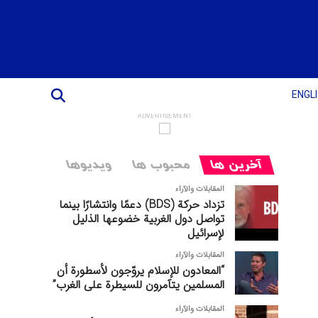
ENGL
ADVERTISEMENT
آخرین ها
محبوب ها
ویدیوها
المقابلات والآراء
تزداد حركة (BDS) دعمًا وانتشارًا بينما
تواصل دول الغربیة خضوعها الذليل
لإسرائيل
المقابلات والآراء
“المعادون للإسلام يروّجون لأسطورة أن
المسلمين يتآمرون للسيطرة على الغرب”
المقابلات والآراء