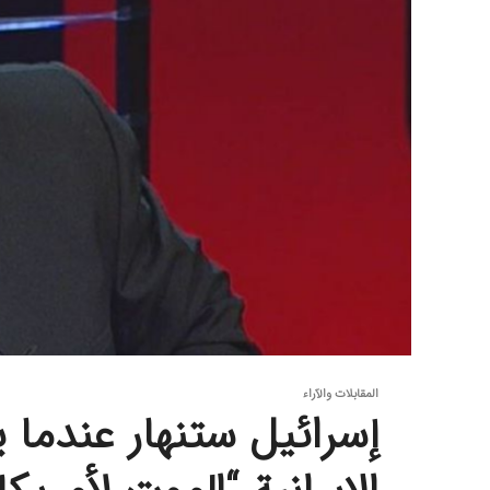
المقابلات والآراء
إسرائيل ستنهار عندما ي