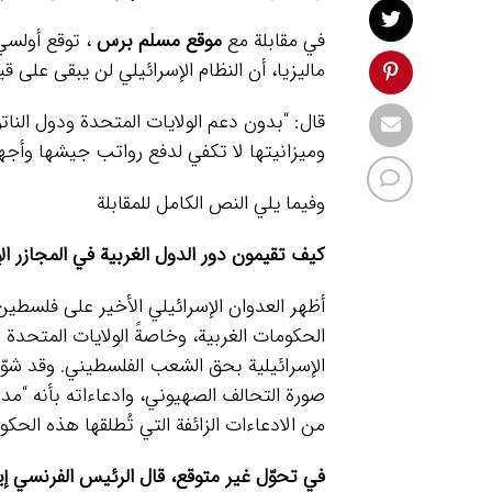
في مقابلة مع
موقع مسلم برس
، توقع أولسي
ماليزيا، أن النظام الإسرائيلي لن يبقى على قي
قال: “بدون دعم الولايات المتحدة ودول النات
وميزانيتها لا تكفي لدفع رواتب جيشها وأجهزة التجسس
وفيما يلي النص الكامل للمقابلة
كيف تقيمون دور الدول الغربية في المجازر ا
الحكومات الغربية، وخاصةً الولايات المتحدة ال
الإسرائيلية بحق الشعب الفلسطيني. وقد شوّه
صورة التحالف الصهيوني، وادعاءاته بأنه “مد
من الادعاءات الزائفة التي تُطلقها هذه الح
في تحوّل غير متوقع، قال الرئيس الفرنسي إي