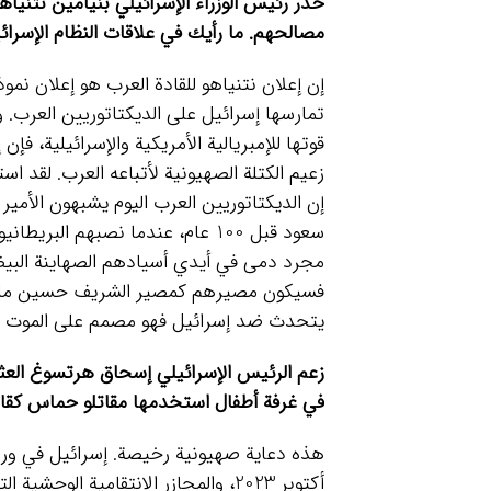
حذّر رئيس الوزراء الإسرائيلي بنيامين نتنيا
مصالحهم. ما رأيك في علاقات النظام الإسرائ
إن إعلان نتنياهو للقادة العرب هو إعلان نمو
تمارسها إسرائيل على الديكتاتوريين العرب. وب
قوتها للإمبريالية الأمريكية والإسرائيلية، فإن
زعيم الكتلة الصهيونية لأتباعه العرب. لقد
إن الديكتاتوريين العرب اليوم يشبهون الأمير 
سعود قبل 100 عام، عندما نصبهم ال
مجرد دمى في أيدي أسيادهم الصهاينة البيض
فسيكون مصيرهم كمصير الشريف حسين ملك 
يتحدث ضد إسرائيل فهو مصمم على الموت 
زعم الرئيس الإسرائيلي إسحاق هرتسوغ العث
في غرفة أطفال استخدمها مقاتلو حماس كقاع
أكتوبر 2023، والمجازر الانتقامية ا