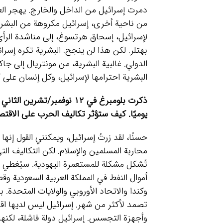
دمرت إسرائيل من الداخل والخارج. يهجر الع
من ناحية أخرى، إسرائيل مكروهة من البشرية
لإسرائيل، إسحاق هرتسوغ، إلى مناشدة الرأ
بهتلر. لكن هذا لن ينجح. البشرية تكره إسرا
الدولي. غالبية البشرية، من مونتريال إلى ج
البشرية احترامها لإسرائيل، وكل إنسان على 
يوميًا. كيف ستؤثر تكاليف الحرب على الاقتصا
حسنًا، لقد زرتُ إسرائيل، ويمكنني القول إن
محاربة المسلمين والإسلام. لكن التكاليف الت
تُشكل مشكلة للمستعمرة اليهودية. سيُغطي ه
أموال النفط في المملكة العربية السعودية وقط
وكندا والاتحاد الأوروبي والولايات المتحدة. 
وأجهزة التجسس. إسرائيل دولة فاشلة، لكنها ب