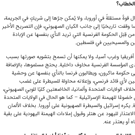
 الخطاب؟
قوةً مستقلةً في أوروبا، ولا يُمكن جرّها إلى شريكٍ في الجريمة،
نسا وقفت تاريخيًا إلى جانب الكيان الصهيوني، فإن التصريح الأخير
 قِبَل الحكومة الفرنسية التي تريد النأي بنفسها عن الإبادة
لمين والمسيحيين في فلسطين.
أفريقيا وغرب آسيا، ولا يمكنها أن تسمح بتشويه صورتها بسبب
دى المؤسسة الفرنسية مخاوف داخلية. يحتج مسلموها، بالإضافة
على حكومة ماكرون، ويطالبون فرنسا بالنأي بنفسها عن وحشية
ين لأي قائد فرنسي، وإعلانه محاولة للسيطرة على غضب
خلاف الولايات المتحدة وألمانيا، الخاضعتين كليًا للوبي الصهيوني،
ل خضوعًا للهيمنة الإسرائيلية – كما هو الحال في الولايات المتحدة
. يكره إسرائيل والسيطرة الصهيونية على أوروبا. بخلاف الألمان
 الاعتذار لليهود عن هتلر وقبول إملاءات الهيمنة اليهودية على بقية
أو يعتذر عنه.