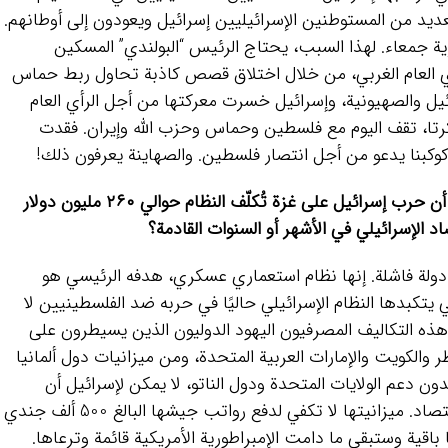
ديد من المستوطنين الإسرائيليين إسرائيل ويعودون إلى أوطانهم.
 جمعاء. لهذا السبب، يحتاج الرئيس “البولندي” المسكين
ي العام الغربي، من خلال اختلاق قصص كاذبة تحاول ربط حماس
ئيل والصهيونية، وإسرائيل خسرت معركتها من أجل الرأي العام
اكرتا، تقف اليوم مع فلسطين وحماس وحزب الله وإيران. فقدت
كوكبنا يدعو من أجل انتصار فلسطين. والصهاينة يعرفون ذلك!
ذكرت بلومبرغ في ١٢ نوفمبر/تشرين الثاني أن حرب إسرائيل على غزة تُكلّف النظام حوالي ٢٦٠ مليون دولار
د الإسرائيلي في الأشهر أو السنوات القادمة؟
ها دولة فاشلة. إنها نظام استعماري عسكري، هدفه الرئيسي هو
ي يتكبدها النظام الإسرائيلي حاليًا في حربه ضد الفلسطينيين لا
ذه التكاليف المصرفيون اليهود الدوليون الذين يسيطرون على
ر والكويت والإمارات العربية المتحدة، ومن ميزانيات دول ألمانيا
بدون دعم الولايات المتحدة ودول الناتو، لا يمكن لإسرائيل أن
تصمد لأكثر من شهر. إسرائيل ليس لديها اقتصاد. ميزانيتها لا تكفي لدفع رواتب جيشها البالغ 500 ألف جندي
اقية وستبقى ما دامت الإمبراطورية الأمريكية قائمة وترعاها.