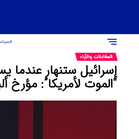
السیاس
المقابلات والآراء
إسرائيل ستنهار عندما يست
“الموت لأمريكا”: مؤرخ أل