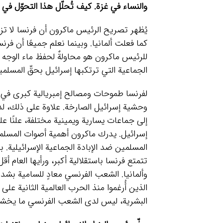
والنساء في غزة. كيف تُحلّل هذا التحوّل في
يُظهر تصريح الرئيس ماكرون أن فرنسا لا تزال 
كما فعلت ألمانيا. وبينما نعلم جميعًا أن فر
للرئيس ماكرون هو محاولةٌ لحفظ ماء الوجه من
الجماعية التي ترتكبها إسرائيل بحقّ المس
لفرنسا طموحات ومصالح إمبريالية كبرى في 
وحشية إسرائيل الصارخة. علاوة على ذلك، ل
إلى جماعات يسارية ويمينية مختلفة، علنًا 
إسرائيل. يدرك ماكرون أهمية أصوات المسلم
المسلمين ضد الإبادة الجماعية الإسرائيلية. ب
تتمتع فرنسا باستقلالية أكبر، ورأيها العام أق
وألمانيا. الشعب الفرنسي معادٍ للسامية بشدة
الذين أُرغموا منذ الحرب العالمية الثانية على
البشرية، ليس لدى الشعب الفرنسي ما يخشاه 