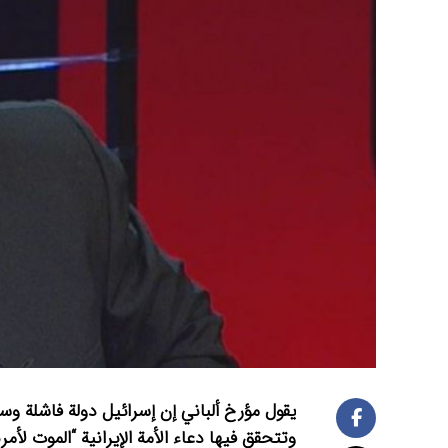
يقول مؤرخ ألباني إن إسرائيل دولة فاشلة وسو
وتتحقق فيها دعاء الأمة الإيرانية “الموت لأمري