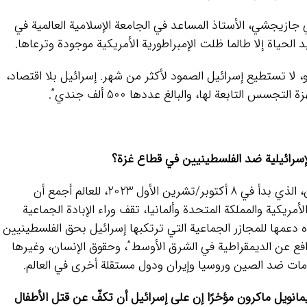
 جازيجشي، الأستاذ المساعد في الجامعة الإسلامية العالمية في
د الحياة إلا طالما ظلت الإمبراطورية الأمريكية موجودة وترعاها.
و، لا تستطيع إسرائيل الصمود لأكثر من شهر. إسرائيل بلا اقتصاد،
 التابعة لها، والبالغ عددها 500 ألف جندي”.
لإسرائيلية ضد الفلسطينيين في قطاع غزة؟
أظهر العدوان الإسرائيلي الأخير على فلسطين، الذي بدأ في 8 أكتوبر/تشرين الأول 2023، للعالم أجمع أن
أمريكية والمملكة المتحدة وألمانيا، تقف وراء الإبادة الجماعية
 دعمها للمجازر الجماعية التي ترتكبها إسرائيل بحق الفلسطينيين
افع عن الديمقراطية في الشرق الأوسط”، وحقوق الإنسان، وغيرها
كومات ضد الصين وروسيا وإيران ودول مستقلة أخرى في العالم.
مانويل ماكرون مؤخرًا إن على إسرائيل أن تكفّ عن قتل الأطفال