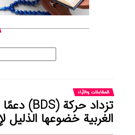
المقابلات والآراء
تزداد حركة 
الغربیة خضوعها الذليل لإ