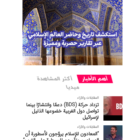
أهم الأخبار
أکثر المشاهدة
میدیا
المقابلات والآراء
تزداد حركة (BDS) دعمًا وانتشارًا بينما
تواصل دول الغربیة خضوعها الذليل
لإسرائيل
المقابلات والآراء
“المعادون للإسلام يروّجون لأسطورة أن