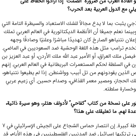
هو القادة العرب من ضرورة “الصمت” إذا أرادوا الحفاظ على
يلي مع الدول العربية بعد الحرب؟
ذجي يثبت بما لا يدع مجالاً للشك الاستعباد والسيطرة التامة التي
ينما نعلم جميعًا أن الأنظمة الديكتاتورية في العالم العربي تملك
 إعلان نتنياهو الصارخ كان تهديدًا مباشرًا وعلنيًا وصادقًا وجهه
 استخدم ترامب مثل هذه اللغة الوحشية ضد السعوديين في الماضي.
فيصل ملك العراق، أو الأمير عبد الله ملك الأردن، أو عبد العزيز بن
بريطانيون في السلطة لحكم المستعمرات البريطانية في العالم العربي. إنهم
 الذين يقودونهم من تل أبيب وواشنطن. إذا لم يطيعوا نتنياهو،
الحجاز، ومصير معمر القذافي، وصدام حسين. أي زعيم عربي
وخسارة سلطته.
ور على نسخة من كتاب “كفاحي” لأدولف هتلر، وهو سيرة ذاتية،
دة لهم. ما تعليقك على هذا؟
هذه دعاية صهيونية رخيصة. إسرائيل في ورطة كبيرة. إن انتصار حماس الشجاع على الجيش الإسرائيلي في 7
لوحشية التي ترتكبها إسرائيل ضد المدنيين الفلسطينيين في هذه الأيام، قد