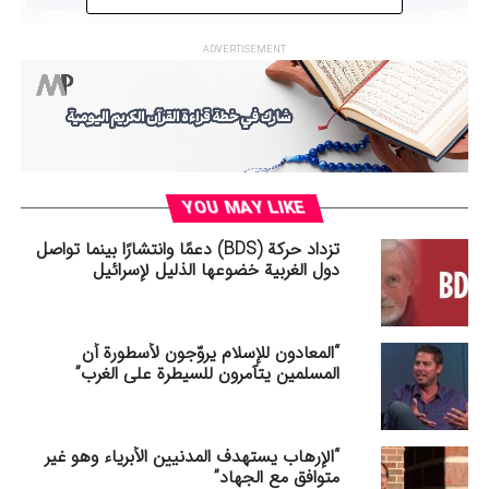
ADVERTISEMENT
01:12
00:00
RELATED TOPICS:
MUSLIMPRESS
مسلم برس
YOU MAY LIKE
UP NEX
تزداد حركة (BDS) دعمًا وانتشارًا بينما تواصل
لاستیاء من الدیمقراطیة فی أوروبا: نظرة علی الإحصاءات و
دول الغربیة خضوعها الذليل لإسرائيل
لتطورات الأخیرة
DON'T MISS
قرار الأمیر الکویت بحل البرلمان: تحولات سیاسیة في الخلیج
“المعادون للإسلام يروّجون لأسطورة أن
المسلمين يتآمرون للسيطرة على الغرب”
“الإرهاب يستهدف المدنيين الأبرياء وهو غير
متوافق مع الجهاد”