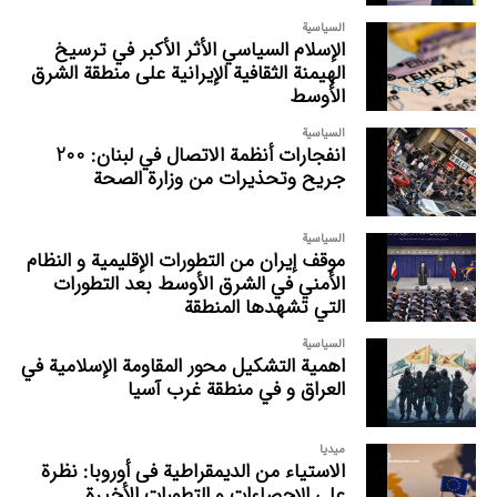
السیاسیة
الإسلام السياسي الأثر الأكبر في ترسيخ
الهيمنة الثقافية الإيرانية على منطقة الشرق
الأوسط
السیاسیة
انفجارات أنظمة الاتصال في لبنان: 200
جريح وتحذيرات من وزارة الصحة
السیاسیة
موقف إيران من التطورات الإقليمية و النظام
الأمني في الشرق الأوسط بعد التطورات
التي تشهدها المنطقة
السیاسیة
اهمیة التشکیل محور المقاومة الإسلامیة في
العراق و في منطقة غرب آسيا
میدیا
الاستیاء من الدیمقراطیة فی أوروبا: نظرة
علی الإحصاءات و التطورات الأخیرة