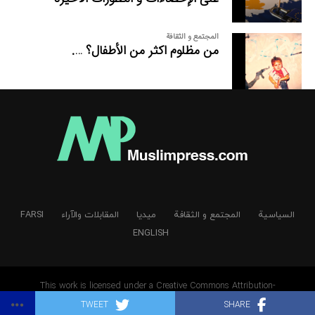
المجتمع و الثقافة
من مظلوم اکثر من الأطفال؟ ….
السیاسیة
المجتمع و الثقافة
میدیا
المقابلات والآراء
FARSI
ENGLISH
This work is licensed under a Creative Commons Attribution-
NonCommercial-NoDerivatives 4.0 International License
TWEET
SHARE