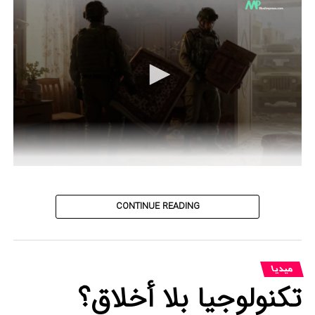
0
seconds
of
42
CONTINUE READING
seconds
میدیا
تكنولوجيا بلا أخلاق؟