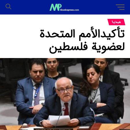
میدیا
تأکیدالأمم المتحدة
لعضویة فلسطین