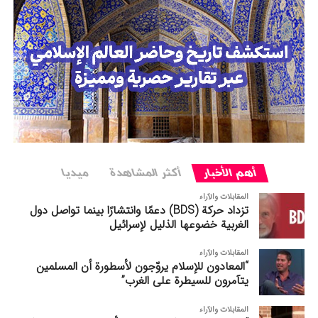
أهم الأخبار
أکثر المشاهدة
میدیا
المقابلات والآراء
تزداد حركة (BDS) دعمًا وانتشارًا بينما تواصل دول
الغربیة خضوعها الذليل لإسرائيل
المقابلات والآراء
“المعادون للإسلام يروّجون لأسطورة أن المسلمين
يتآمرون للسيطرة على الغرب”
المقابلات والآراء