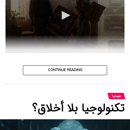
0
seconds
of
42
CONTINUE READING
seconds
میدیا
تكنولوجيا بلا أخلاق؟