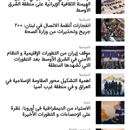
الهيمنة الثقافية الإيرانية على منطقة الشرق
الأوسط
السیاسیة
انفجارات أنظمة الاتصال في لبنان: 200
جريح وتحذيرات من وزارة الصحة
السیاسیة
موقف إيران من التطورات الإقليمية و النظام
الأمني في الشرق الأوسط بعد التطورات
التي تشهدها المنطقة
السیاسیة
اهمیة التشکیل محور المقاومة الإسلامیة في
العراق و في منطقة غرب آسيا
میدیا
الاستیاء من الدیمقراطیة فی أوروبا: نظرة
علی الإحصاءات و التطورات الأخیرة
المجتمع و الثقافة