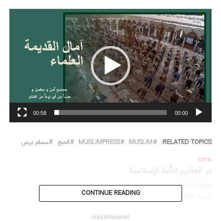
مشغل
الفيديو
00:58
00:00
RELATED TOPICS:
MUSLIM
MUSLIMPRESS
الحج
مسلم برس
UP NEX
لبحر العظیم للأمة الإسلامیة
DON'T MISS
CONTINUE READING
قصة العشاق
ADVERTISEMENT