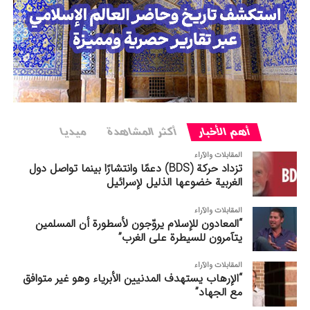
أهم الأخبار
أکثر المشاهدة
میدیا
المقابلات والآراء
تزداد حركة (BDS) دعمًا وانتشارًا بينما تواصل دول
الغربیة خضوعها الذليل لإسرائيل
المقابلات والآراء
“المعادون للإسلام يروّجون لأسطورة أن المسلمين
يتآمرون للسيطرة على الغرب”
المقابلات والآراء
“الإرهاب يستهدف المدنيين الأبرياء وهو غير متوافق
مع الجهاد”