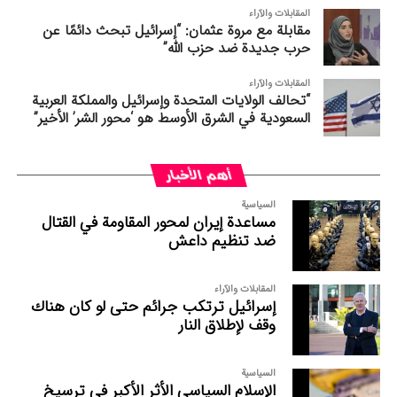
المقابلات والآراء
مقابلة مع مروة عثمان: “إسرائيل تبحث دائمًا عن
حرب جديدة ضد حزب الله”
المقابلات والآراء
“تحالف الولايات المتحدة وإسرائيل والمملكة العربية
السعودية في الشرق الأوسط هو ‘محور الشر’ الأخير”
أهم الأخبار
السیاسیة
مساعدة إیران لمحور المقاومة في القتال
ضد تنظیم داعش
المقابلات والآراء
إسرائيل ترتكب جرائم حتى لو كان هناك
وقف لإطلاق النار
السیاسیة
الإسلام السياسي الأثر الأكبر في ترسيخ